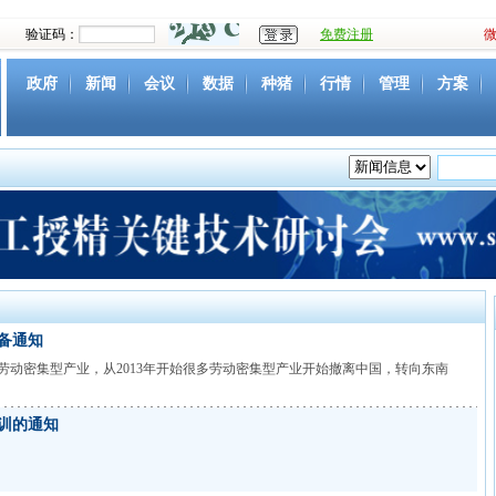
验证码：
免费注册
政府
新闻
会议
数据
种猪
行情
管理
方案
资源
社团
下载
育种
营养
环境
猪病
视频
备通知
动密集型产业，从2013年开始很多劳动密集型产业开始撤离中国，转向东南
培训的通知